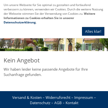
Um unsere Webseite für Sie optimal zu gestalten und fortlaufend
verbessern zu können, verwenden wir Cookies. Durch die weitere Nutzung
Navig
der Webseite stimmen Sie der Verwendung von Cookies zu.
Weitere
anze
Informationen zu Cookies erhalten Sie in unserer
Datenschutzerklärung
.
Alles klar!
Kein Angebot
Wir haben leider keine passende Angebote für Ihre
Suchanfrage gefunden.
Versand & Kosten
–
Widerrufsrecht
–
Impressum
–
Datenschutz
–
AGB
–
Kontakt